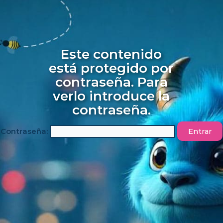
Ir
al
contenido
Este contenido
está protegido por
contraseña. Para
verlo introduce la
contraseña.
Contraseña: